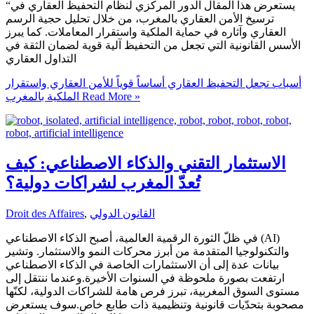
“يستعرض هذا المقال الدور المركزي لنظام التحفيظ العقاري في
ترسيخ الأمن العقاري بالمغرب، من خلال تحليل حجية الرسم
العقاري وآثاره في حماية الملكية واستقرار المعاملات. كما يبرز
الأسس القانونية التي تجعل من التحفيظ آلية قوية لضمان الثقة في
التداول العقاري
أسباب تجعل التحفيظ العقاري أساساً قوياً للأمن العقاري واستقرار
Read More »
الملكية بالمغرب
الاستثمار التقني والذكاء الاصطناعي: كيف
تُعدّ المغرب لشراكات دولية؟
القانون الدولي
,
Droit des Affaires
في ظلّ الثورة الرقمية العالمية، أصبح الذكاء الاصطناعي (AI)
والتكنولوجيا المتقدمة من أبرز محركات النمو والاستثمار. وتشير
بيانات عدة إلى أن الاستثمارات الخاصة في الذكاء الاصطناعي
ارتفعت بصورة ملحوظة في السنوات الأخيرة.وعندما ننتقل إلى
مستوى السوق المغربية، تبرز فرص هامة للشراكات الدولية، لكنّها
مصحوبة بتحدّيات قانونية وتنظيمية ذات طابع خاص.سوف يستعرض